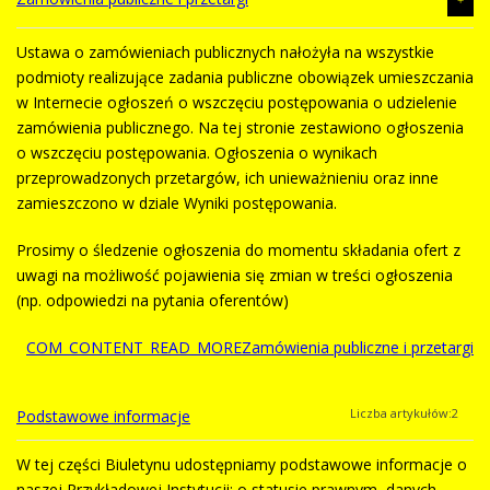
Ustawa o zamówieniach publicznych nałożyła na wszystkie
W dziale Organizacja znajdują się informacje o strukturze
podmioty realizujące zadania publiczne obowiązek umieszczania
organizacyjnej Przykładowej Instytucji, organach
w Internecie ogłoszeń o wszczęciu postępowania o udzielenie
zarządzających, ich składzie i kompetencjach oraz
zamówienia publicznego. Na tej stronie zestawiono ogłoszenia
o działach i komórkach organizacyjnych Przykładowej
o wszczęciu postępowania. Ogłoszenia o wynikach
Instytucji.
przeprowadzonych przetargów, ich unieważnieniu oraz inne
COM_CONTENT_READ_MOREOrganizacja
zamieszczono w dziale Wyniki postępowania.
Prosimy o śledzenie ogłoszenia do momentu składania ofert z
uwagi na możliwość pojawienia się zmian w treści ogłoszenia
(np. odpowiedzi na pytania oferentów)
COM_CONTENT_READ_MOREZamówienia publiczne i przetargi
Liczba artykułów:2
Podstawowe informacje
Przetargi
W tej części Biuletynu udostępniamy podstawowe informacje o
Liczba artykułów:1
Liczba artykułów:3
Zamówienia Publiczne
2023
naszej Przykładowej Instytucji: o statusie prawnym, danych