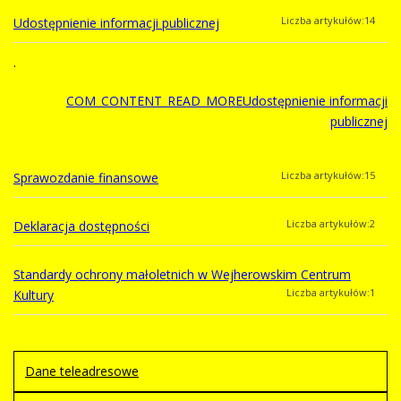
(Dz. U. z 2019 r. poz. 2019 z późn. zm.) wszystkie
Liczba artykułów:15
2026
Liczba artykułów:1
2022
Liczba artykułów:14
Udostępnienie informacji publicznej
postępowania publikowane są na Platformie
zakupowej Wejherowskiego Centrum Kultury
.
Liczba artykułów:2
2023
dostępnej pod adresem:
COM_CONTENT_READ_MOREUdostępnienie informacji
https://wck.ezamawiajacy.pl/servlet/HomeServlet
Liczba artykułów:1
2024
publicznej
COM_CONTENT_READ_MORE2023
Liczba artykułów:15
Sprawozdanie finansowe
Liczba artykułów:2
Deklaracja dostępności
Standardy ochrony małoletnich w Wejherowskim Centrum
Liczba artykułów:1
Kultury
Dane teleadresowe